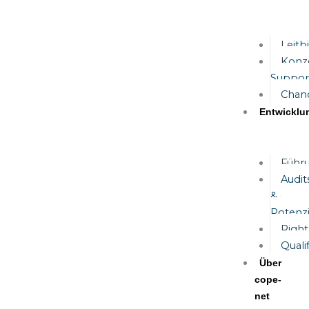
Leitb
Konze
Suppor
Chan
Entwicklu
Führu
Audit
&
Potenzi
Righ
Quali
Über
cope-
net