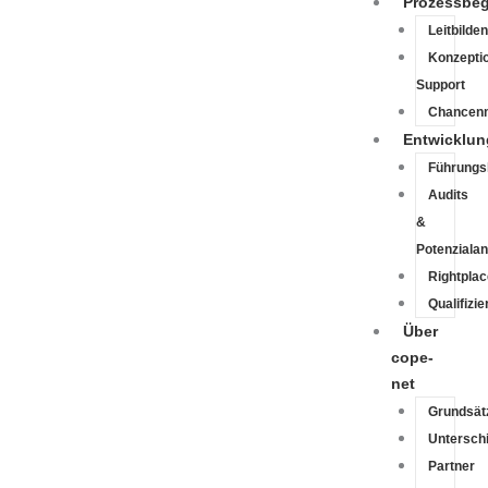
Prozessbeg
Leitbilde
Konzeptio
Support
Chancen
Entwicklun
Führungsk
Audits
&
Potenziala
Rightpla
Qualifizi
Über
cope-
net
Grundsät
Untersch
Partner