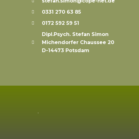
stefan.simon@cope-net.de
0331 270 63 85
0172 592 59 51
Dipl.Psych. Stefan Simon
Michendorfer Chaussee 20
D-14473 Potsdam